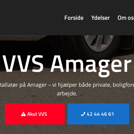
Forside
Ydelser
Om os
VVS Amager
allatør på Amager – vi hjælper både private, boligfo
arbejde.
Akut VVS
42 44 46 61