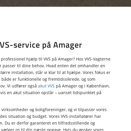
VVS-service på Amager
g professionel hjælp til VVS på Amager? Hos VVS-Vagterne
der passer til dine behov. Hvad enten det omhandler en
ørre installation, står vi klar til at hjælpe. Vores fokus er
er både er funktionelle og fremtidssikrede, og som
hov. Vi udfører også
akut VVS
på Amager og i København,
hvis en akut situation opstår – uanset tidspunktet på
, virksomheder og boligforeninger, og vi tilpasser vores
ndes situation og budget. Vores VVS-installatører har
. Du er derfor garanteret en tilfredsstillende og
 vælger os til din næste opgave. Hvis du ønsker vores