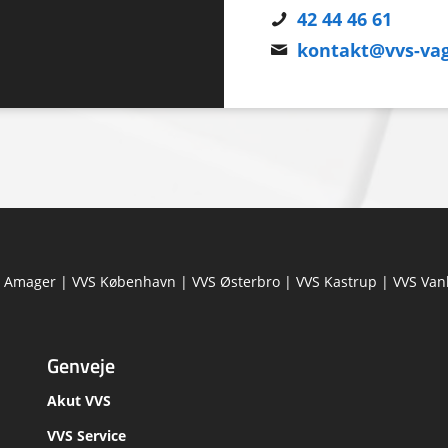
42 44 46 61
kontakt@vvs-vag
 Amager
|
VVS København
|
VVS Østerbro
|
VVS Kastrup
|
VVS Van
Genveje
Akut VVS
VVS Service