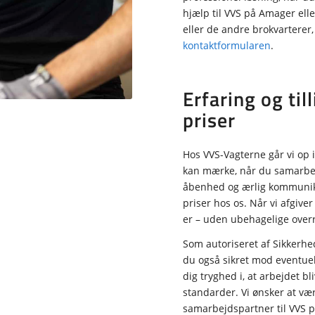
hjælp til VVS på Amager elle
eller de andre brokvarterer
kontaktformularen
.
Erfaring og ti
priser
Hos VVS-Vagterne går vi op i 
kan mærke, når du samarbej
åbenhed og ærlig kommunika
priser hos os. Når vi afgiver
er – uden ubehagelige overr
Som autoriseret af Sikkerh
du også sikret mod eventuell
dig tryghed i, at arbejdet 
standarder. Vi ønsker at vær
samarbejdspartner til VVS 