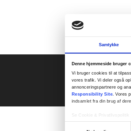
Samtykke
Denne hjemmeside bruger c
Har
Vi bruger cookies til at tilpas
Kont
vores trafik. Vi deler også 
annonceringspartnere og ana
Responsibility Site
. Vores 
indsamlet fra din brug af dere
Se Cookie & Privatlivspolitik
Samtykkevalg