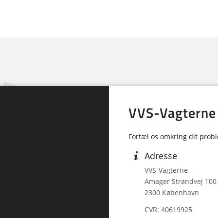
VVS-Vagterne
Fortæl os omkring dit prob
Adresse
VVS-Vagterne
Amager Strandvej 100
2300 København
CVR: 40619925