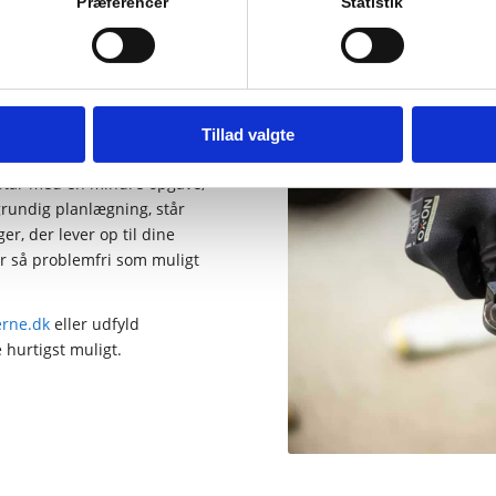
Præferencer
Statistik
r
Tillad valgte
 står med en mindre opgave,
 grundig planlægning, står
er, der lever op til dine
ver så problemfri som muligt
erne.dk
eller udfyld
 hurtigst muligt.