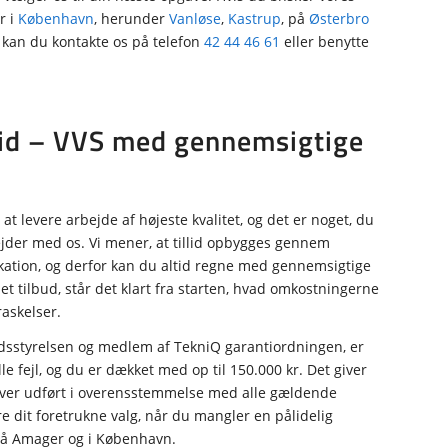
r i
København
, herunder
Vanløse
,
Kastrup
, på
Østerbro
, kan du kontakte os på telefon
42 44 46 61
eller benytte
llid – VVS med gennemsigtige
at levere arbejde af højeste kvalitet, og det er noget, du
der med os. Vi mener, at tillid opbygges gennem
tion, og derfor kan du altid regne med gennemsigtige
 et tilbud, står det klart fra starten, hvad omkostningerne
askelser.
edsstyrelsen og medlem af TekniQ garantiordningen, er
e fejl, og du er dækket med op til 150.000 kr. Det giver
bliver udført i overensstemmelse med alle gældende
e dit foretrukne valg, når du mangler en pålidelig
på Amager og i København.