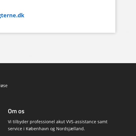
terne.dk
løse
Om os
Vi tilbyder professionel akut VVS-assistance samt
service i København og Nordsjælland.