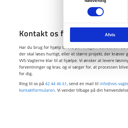
Nødvendig
Kontakt os for VVS på Amage
Afvis
Har du brug for hjælp til VVS på Amager? Uanset om du
der skal løses hurtigt, eller et større projekt, der kræver
VVS-Vagterne klar til at hjælpe. Vi ønsker at levere løsning
forventninger og krav, og vi sørger for, at processen bli
for dig.
Ring til os på
42 44 46 61
, send en mail til
info@vvs-vagt
kontaktformularen
. Vi vender tilbage på din henvendelse