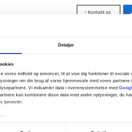
Kontakt os
Detaljer
ookies
 du brug for akut hjælp?
se vores indhold og annoncer, til at vise dig funktioner til sociale
akt os i dag
42 44 46 61
oplysninger om din brug af vores hjemmeside med vores partnere i
lysepartnere. Vi indsamler data i overensstemmelse med
Googl
partnere kan kombinere disse data med andre oplysninger, du har
s tjenester.
her